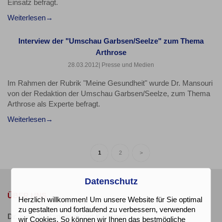
Einsatz befragt.
Weiterlesen
Interview der "Umschau Garbsen/Seelze" zum Thema
Arthrose
28.03.2012
| Presse und Medien
Im Rahmen der Rubrik "Meine Gesundheit" wurde Dr. Mansouri
von der Redaktion der Umschau Garbsen/Seelze, zum Thema
Arthrose als Experte befragt.
Weiterlesen
1
2
>
Datenschutz
ÜBER UNS
Herzlich willkommen! Um unsere Website für Sie optimal
zu gestalten und fortlaufend zu verbessern, verwenden
Dr. med. F. Mansouri und Kollegen
wir Cookies. So können wir Ihnen das bestmögliche