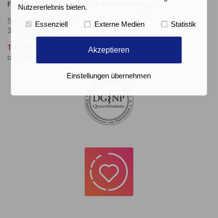
Fachärzte für Orthopädie & Unfallchirurgie
Nutzererlebnis bieten.
Schillerstr. 34 (neben C&A)
Essenziell
Externe Medien
Statistik
30159 Hannover
Tel: +49 (0)511 322 405
Akzeptieren
oder +49 (0)511 323 822
Einstellungen übernehmen