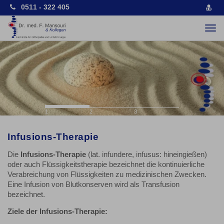
0511 - 322 405
vCa
spe
Togg
navi
Previous
Nex
1
2
3
Infusions-Therapie
Die
Infusions-Therapie
(lat. infundere, infusus: hineingießen)
oder auch Flüssigkeitstherapie bezeichnet die kontinuierliche
Verabreichung von Flüssigkeiten zu medizinischen Zwecken.
Eine Infusion von Blutkonserven wird als Transfusion
bezeichnet.
Ziele der Infusions-Therapie: