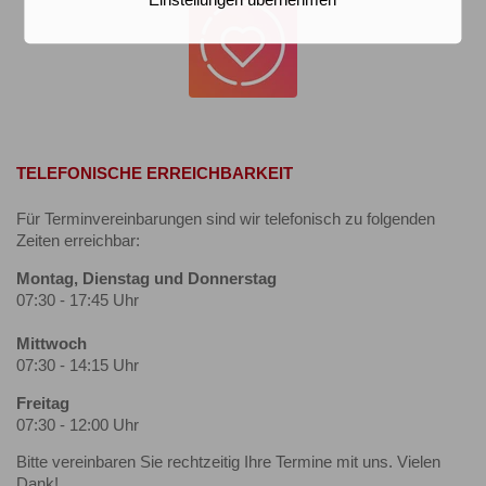
Einstellungen übernehmen
TELEFONISCHE ERREICHBARKEIT
Für Terminvereinbarungen sind wir telefonisch zu folgenden
Zeiten erreichbar:
Montag, Dienstag und Donnerstag
07:30 - 17:45 Uhr
Mittwoch
07:30 - 14:15 Uhr
Freitag
07:30 - 12:00 Uhr
Bitte vereinbaren Sie rechtzeitig Ihre Termine mit uns. Vielen
Dank!