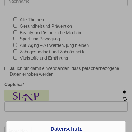
Alle Themen
Gesundheit und Prävention
Beauty und ästhetische Medizin
Sport und Bewegung
Anti Aging – Alt werden, jung bleiben
Zahngesundheit und Zahnästhetik
Vitalstoffe und Ernährung
Ja
, ich bin damit einverstanden, dass personenbezogene
Daten erhoben werden.
Captcha
*
Datenschutz