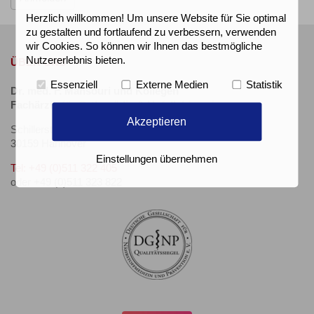
Herzlich willkommen! Um unsere Website für Sie optimal
zu gestalten und fortlaufend zu verbessern, verwenden
wir Cookies. So können wir Ihnen das bestmögliche
Nutzererlebnis bieten.
ÜBER UNS
Essenziell
Externe Medien
Statistik
Dr. med. F. Mansouri und Kollegen
Fachärzte für Orthopädie & Unfallchirurgie
Akzeptieren
Schillerstr. 34 (neben C&A)
30159 Hannover
Einstellungen übernehmen
Tel: +49 (0)511 322 405
oder +49 (0)511 323 822