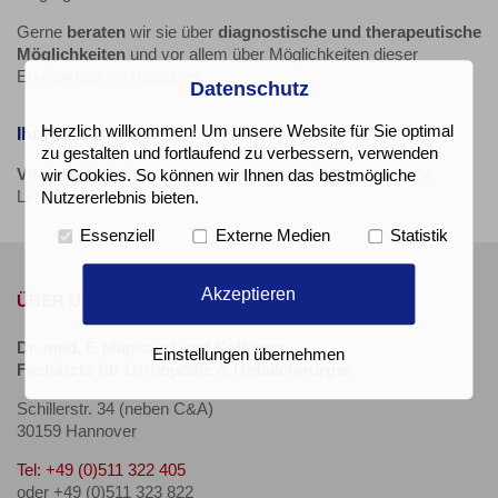
Gerne
beraten
wir sie über
diagnostische und therapeutische
Möglichkeiten
und vor allem über Möglichkeiten dieser
Erkrankung vorzubeugen.
Datenschutz
Herzlich willkommen! Um unsere Website für Sie optimal
Ihr Nutzen
zu gestalten und fortlaufend zu verbessern, verwenden
Vitalität
,
Mobilität
und
gute Lebensqualität
bis ins hohe
wir Cookies. So können wir Ihnen das bestmögliche
Lebensalter.
Nutzererlebnis bieten.
Essenziell
Externe Medien
Statistik
Akzeptieren
ÜBER UNS
Dr. med. F. Mansouri und Kollegen
Einstellungen übernehmen
Fachärzte für Orthopädie & Unfallchirurgie
Schillerstr. 34 (neben C&A)
30159 Hannover
Tel: +49 (0)511 322 405
oder +49 (0)511 323 822