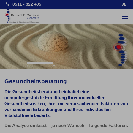
0511 - 322 405
vCa
spe
Togg
navi
Previous
Nex
1
2
3
Gesundheitsberatung
Die Gesundheitsberatung
beinhaltet eine
computergestützte Ermittlung Ihrer individuellen
Gesundheitsrisiken, Ihrer mit verursachenden Faktoren von
vorhandenen Erkrankungen und Ihres individuellen
Vitalstoffmehrbedarfs.
Die Analyse umfasst – je nach Wunsch – folgende Faktoren: