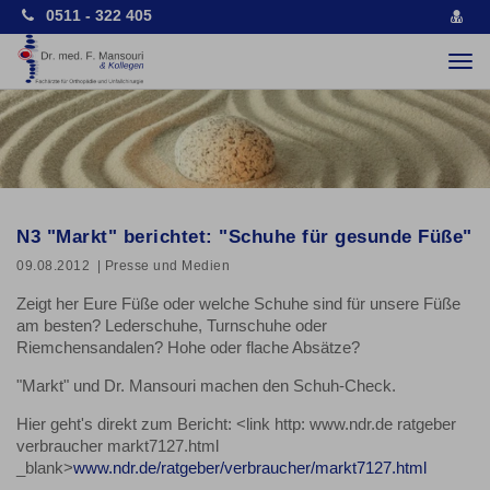
0511 - 322 405
vCa
spe
Togg
navi
N3 "Markt" berichtet: "Schuhe für gesunde Füße"
09.08.2012
| Presse und Medien
Zeigt her Eure Füße oder welche Schuhe sind für unsere Füße
am besten? Lederschuhe, Turnschuhe oder
Riemchensandalen? Hohe oder flache Absätze?
"Markt" und Dr. Mansouri machen den Schuh-Check.
Hier geht's direkt zum Bericht: <link http: www.ndr.de ratgeber
verbraucher markt7127.html
_blank>
www.ndr.de/ratgeber/verbraucher/markt7127.html