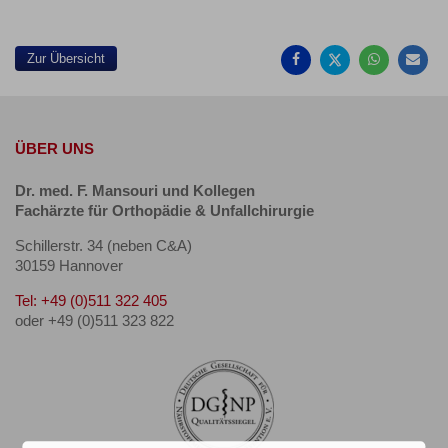
Auf
Auf
Auf
Pe
Facebook
Twitter
Whatsa
Ma
teilen
teilen
teilen
em
Zur Übersicht
ÜBER UNS
Dr. med. F. Mansouri und Kollegen
Fachärzte für Orthopädie & Unfallchirurgie
Schillerstr. 34 (neben C&A)
30159 Hannover
Tel: +49 (0)511 322 405
oder +49 (0)511 323 822