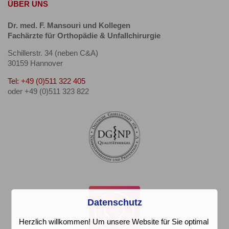
ÜBER UNS
Dr. med. F. Mansouri und Kollegen
Fachärzte für Orthopädie & Unfallchirurgie
Schillerstr. 34 (neben C&A)
30159 Hannover
Tel: +49 (0)511 322 405
oder +49 (0)511 323 822
Datenschutz
Herzlich willkommen! Um unsere Website für Sie optimal