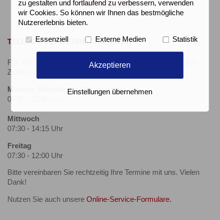
zu gestalten und fortlaufend zu verbessern, verwenden
wir Cookies. So können wir Ihnen das bestmögliche
Nutzererlebnis bieten.
Essenziell
Externe Medien
Statistik
TELEFONISCHE ERREICHBARKEIT
Für Terminvereinbarungen sind wir telefonisch zu folgenden
Akzeptieren
Zeiten erreichbar:
Montag, Dienstag und Donnerstag
Einstellungen übernehmen
07:30 - 17:45 Uhr
Mittwoch
07:30 - 14:15 Uhr
Freitag
07:30 - 12:00 Uhr
Bitte vereinbaren Sie rechtzeitig Ihre Termine mit uns. Vielen
Dank!
Nutzen Sie auch unsere
Online-Service-Formulare.