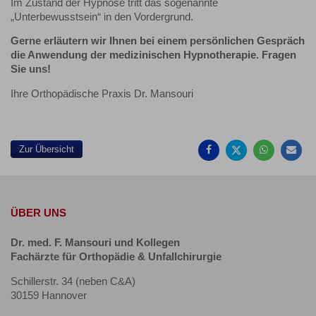
Im Zustand der Hypnose tritt das sogenannte
„Unterbewusstsein“ in den Vordergrund.
Gerne erläutern wir Ihnen bei einem persönlichen Gespräch
die Anwendung der medizinischen Hypnotherapie. Fragen
Sie uns!
Ihre Orthopädische Praxis Dr. Mansouri
Auf
Auf
Auf
Pe
Facebook
Twitter
Whatsa
Ma
teilen
teilen
teilen
em
Zur Übersicht
ÜBER UNS
Dr. med. F. Mansouri und Kollegen
Fachärzte für Orthopädie & Unfallchirurgie
Schillerstr. 34 (neben C&A)
30159 Hannover