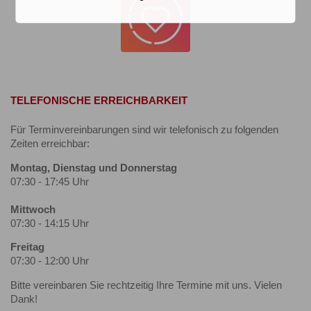
TELEFONISCHE ERREICHBARKEIT
Für Terminvereinbarungen sind wir telefonisch zu folgenden
Zeiten erreichbar:
Montag, Dienstag und Donnerstag
07:30 - 17:45 Uhr
Mittwoch
07:30 - 14:15 Uhr
Freitag
07:30 - 12:00 Uhr
Bitte vereinbaren Sie rechtzeitig Ihre Termine mit uns. Vielen
Dank!