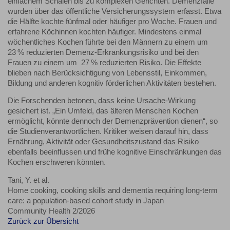
einfachem Schälen bis zu komplexen Gerichten. Demenzfälle
wurden über das öffentliche Versicherungssystem erfasst. Etwa
die Hälfte kochte fünfmal oder häufiger pro Woche. Frauen und
erfahrene Köchinnen kochten häufiger. Mindestens einmal
wöchentliches Kochen führte bei den Männern zu einem um
23 % reduzierten Demenz-Erkrankungsrisiko und bei den
Frauen zu einem um 27 % reduzierten Risiko. Die Effekte
blieben nach Berücksichtigung von Lebensstil, Einkommen,
Bildung und anderen kognitiv förderlichen Aktivitäten bestehen.
Die Forschenden betonen, dass keine Ursache-Wirkung
gesichert ist. „Ein Umfeld, das älteren Menschen Kochen
ermöglicht, könnte dennoch der Demenzprävention dienen“, so
die Studienverantwortlichen. Kritiker weisen darauf hin, dass
Ernährung, Aktivität oder Gesundheitszustand das Risiko
ebenfalls beeinflussen und frühe kognitive Einschränkungen das
Kochen erschweren könnten.
Tani, Y. et al.
Home cooking, cooking skills and dementia requiring long-term
care: a population-based cohort study in Japan
Community Health 2/2026
Zurück zur Übersicht