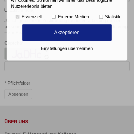
wir Cookies. So können wir Ihnen das bestmögliche
Nutzererlebnis bieten.
Zustimmung
*
Essenziell
Externe Medien
Statistik
Ja, ich gebe meine Zustimmung für die Verarbeitung meiner
personenbezogenen Daten – gemäß der Datenschutzerklärung
Akzeptieren
– zur Bearbeitung und Beantwortung dieser Anfrage. *
Captcha
*
Einstellungen übernehmen
* Pflichtfelder
Absenden
ÜBER UNS