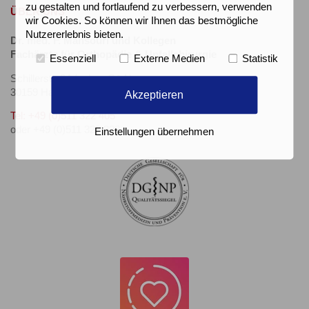
zu gestalten und fortlaufend zu verbessern, verwenden
ÜBER UNS
wir Cookies. So können wir Ihnen das bestmögliche
Nutzererlebnis bieten.
Dr. med. F. Mansouri und Kollegen
Fachärzte für Orthopädie & Unfallchirurgie
Essenziell
Externe Medien
Statistik
Schillerstr. 34 (neben C&A)
30159 Hannover
Akzeptieren
Tel: +49 (0)511 322 405
oder +49 (0)511 323 822
Einstellungen übernehmen