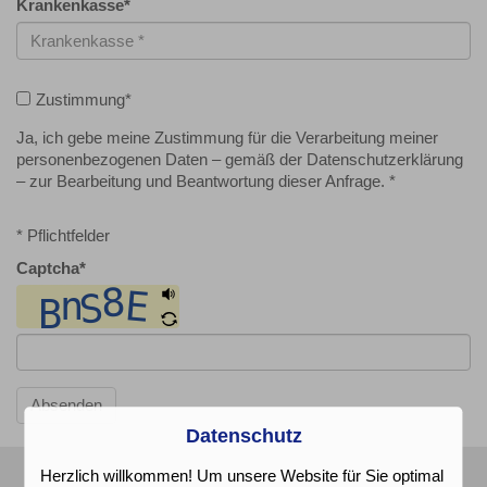
Krankenkasse
*
Zustimmung
*
Ja, ich gebe meine Zustimmung für die Verarbeitung meiner
personenbezogenen Daten – gemäß der Datenschutzerklärung
– zur Bearbeitung und Beantwortung dieser Anfrage. *
* Pflichtfelder
Captcha
*
Absenden
Datenschutz
Herzlich willkommen! Um unsere Website für Sie optimal