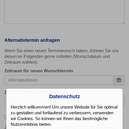
Alternativtermin anfragen
Wenn Sie einen neuen Terminwunsch haben, können Sie uns
diesen im Folgenden gerne mitteilen (Wunschdatum und
Zeitraum wählen).
Zeitraum für neuen Wunschtermin
Zeitraum für neuen Wunschtermin
Datenschutz
Bitte Zeitraum auswählen!
Herzlich willkommen! Um unsere Website für Sie optimal
zu gestalten und fortlaufend zu verbessern, verwenden
Zustimmung
*
wir Cookies. So können wir Ihnen das bestmögliche
Nutzererlebnis bieten.
Ja, ich gebe meine Zustimmung für die Verarbeitung meiner