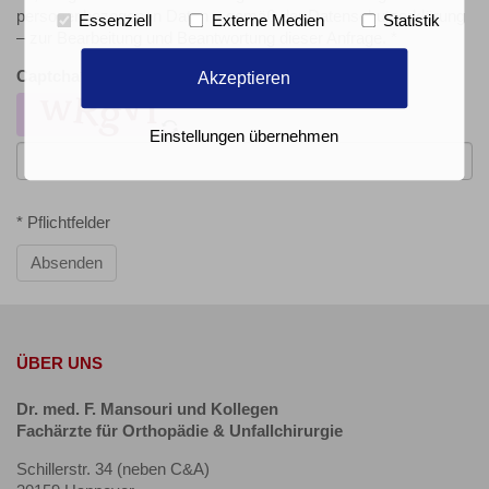
personenbezogenen Daten – gemäß der Datenschutzerklärung
Essenziell
Externe Medien
Statistik
– zur Bearbeitung und Beantwortung dieser Anfrage. *
Akzeptieren
Captcha
*
Einstellungen übernehmen
* Pflichtfelder
Absenden
ÜBER UNS
Dr. med. F. Mansouri und Kollegen
Fachärzte für Orthopädie & Unfallchirurgie
Schillerstr. 34 (neben C&A)