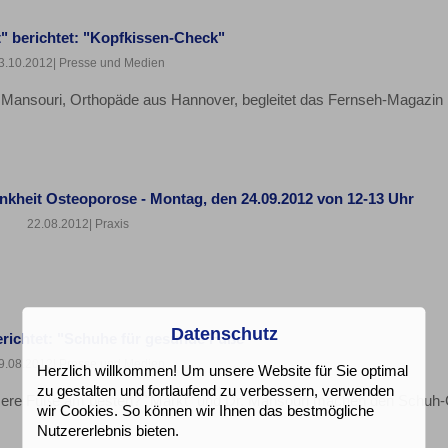
" berichtet: "Kopfkissen-Check"
3.10.2012
| Presse und Medien
r. Mansouri, Orthopäde aus Hannover, begleitet das Fernseh-Magazin
ankheit Osteoporose - Montag, den 24.09.2012 von 12-13 Uhr
22.08.2012
| Praxis
Datenschutz
erichtet: "Schuhe für gesunde Füße"
9.08.2012
| Presse und Medien
Herzlich willkommen! Um unsere Website für Sie optimal
zu gestalten und fortlaufend zu verbessern, verwenden
nsere Füße am besten? "Markt" und Dr. Mansouri machen den Schuh
wir Cookies. So können wir Ihnen das bestmögliche
Nutzererlebnis bieten.