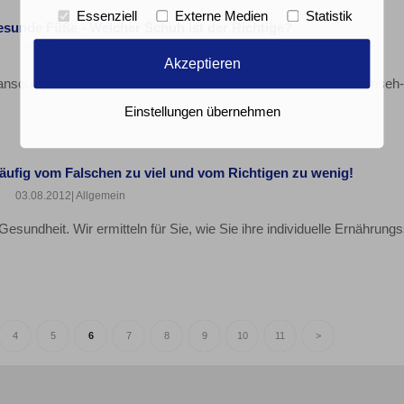
Essenziell
Externe Medien
Statistik
esunde Füße - Welcher Schuh ist der Richtige?
03.08.2012
| Praxis
Akzeptieren
Mansouri, Orthopäde aus Hannover berichtet im Rahmen des Fernseh-
Einstellungen übernehmen
äufig vom Falschen zu viel und vom Richtigen zu wenig!
03.08.2012
| Allgemein
Gesundheit. Wir ermitteln für Sie, wie Sie ihre individuelle Ernährungs
4
5
6
7
8
9
10
11
>