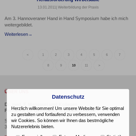
13.01.2011
| Weiterbildung der Praxis
Am 3. Hannoveraner Hand in Hand Symposium habe ich mich
weitergebildet.
Weiterlesen
<
1
2
3
4
5
6
7
8
9
10
11
>
ÜBER UNS
Datenschutz
Dr. med. F. Mansouri und Kollegen
Herzlich willkommen! Um unsere Website für Sie optimal
Fachärzte für Orthopädie & Unfallchirurgie
zu gestalten und fortlaufend zu verbessern, verwenden
wir Cookies. So können wir Ihnen das bestmögliche
Schillerstr. 34 (neben C&A)
Nutzererlebnis bieten.
30159 Hannover